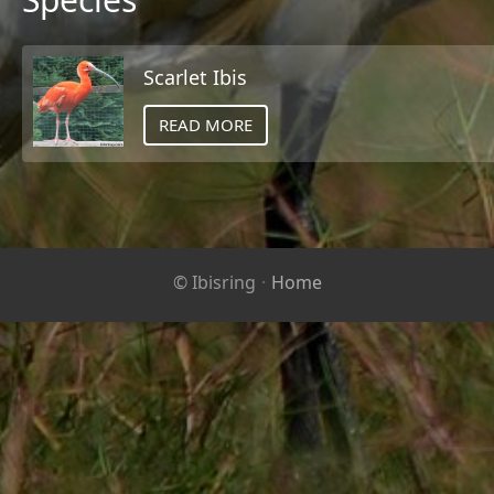
Scarlet Ibis
READ MORE
© Ibisring
·
Home